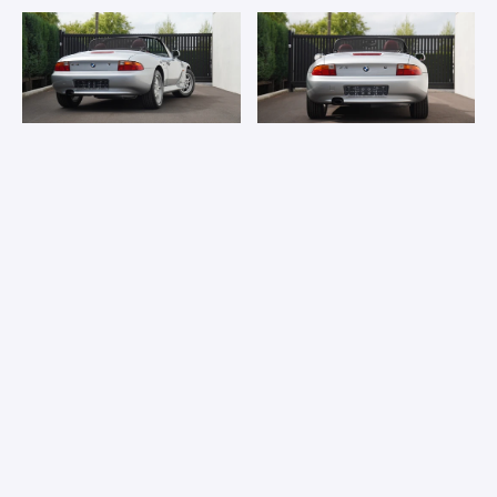
MEER FOTO’S
SPECIFICATIES
Comfort en gemak
Armsteun
Elektrisch verstelbare buitenspiegels
Elektrische ruiten
Elektrische zetelverstelling
Leder bekleding