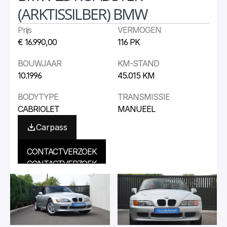
(ARKTISSILBER) BMW
Prijs
VERMOGEN
€ 16.990,00
116 PK
BOUWJAAR
KM-STAND
10.1996
45.015 KM
BODYTYPE
TRANSMISSIE
CABRIOLET
MANUEEL
Carpass
CONTACTVERZOEK
CONTACTVERZOEK